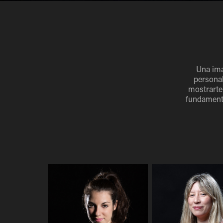
Una ima
personal
mostrarte
fundamenta