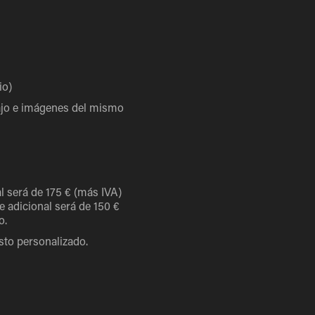
io)
bajo e imágenes del mismo
l será de 175 € (más IVA)
e adicional será de 150 €
o.
sto personalizado.