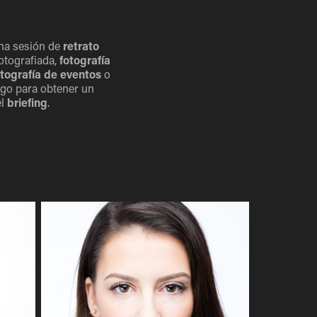
una sesión de
retrato
fotografiada,
fotografía
otografía de eventos
o
igo para obtener un
el
briefing
.